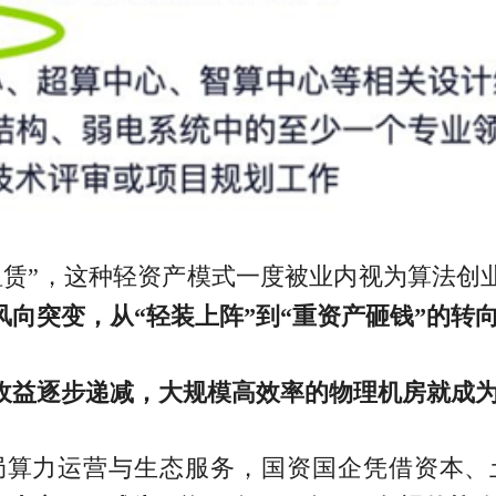
于“租赁”，这种轻资产模式一度被业内视为算
风向突变，从“轻装上阵”到“重资产砸钱”的转
收益逐步递减，大规模高效率的物理机房就成
局算力运营与生态服务，国资国企凭借资本、