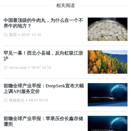
相关阅读
中国最顶级的牛肉丸，为什么在一个不
养牛的地方？
黄琨
08-07 14:30
罕见一幕！西北小县城，反向虹吸江浙
沪
olivia chan
08-07 10:54
前瞻全球产业早报：DeepSeek宣布大幅
上调API服务定价
硬核焦点
08-07 09:01
前瞻全球产业早报：苹果压价长鑫存储
遭拒